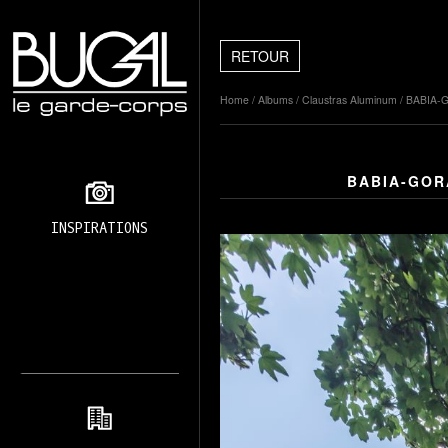
RETOUR
Home
/
Albums
/
Claustras Aluminum
/
BABIA-G
BABIA-GOR
INSPIRATIONS