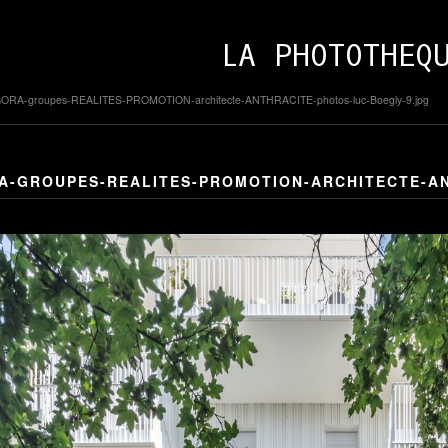
LA PHOTOTHEQ
ORA-groupes-REALITES-PROMOTION-architecte-ANTHRACITE-photos-luc-Boegly-9.jpg
A-GROUPES-REALITES-PROMOTION-ARCHITECTE-AN