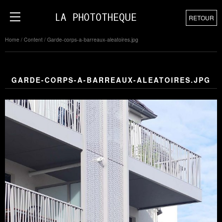
LA PHOTOTHEQUE
RETOUR
Home
/
Content
/
Garde-corps-a-barreaux-aleatoires.jpg
GARDE-CORPS-A-BARREAUX-ALEATOIRES.JPG